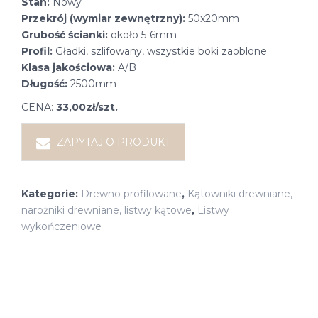
Stan:
Nowy
Przekrój (wymiar zewnętrzny):
50x20mm
Grubość ścianki:
około 5-6mm
Profil:
Gładki, szlifowany, wszystkie boki zaoblone
Klasa jakościowa:
A/B
Długość:
2500mm
CENA:
33,00zł/szt.
ZAPYTAJ O PRODUKT
Kategorie:
Drewno profilowane
,
Kątowniki drewniane,
narożniki drewniane, listwy kątowe
,
Listwy
wykończeniowe