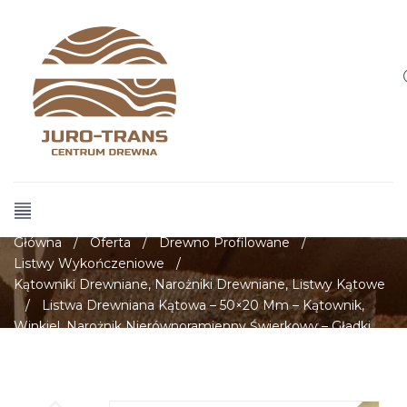
Główna
/
Oferta
/
Drewno Profilowane
/
Listwy Wykończeniowe
/
Kątowniki Drewniane, Narożniki Drewniane, Listwy Kątowe
/
Listwa Drewniana Kątowa – 50×20 Mm – Kątownik,
Winkiel, Narożnik Nierównoramienny Świerkowy – Gładki