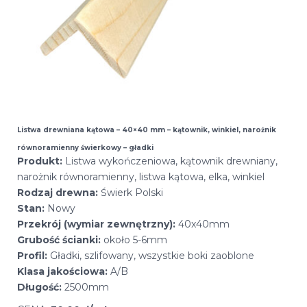
Listwa drewniana kątowa – 40×40 mm – kątownik, winkiel, narożnik
równoramienny świerkowy – gładki
Produkt:
Listwa wykończeniowa, kątownik drewniany,
narożnik równoramienny, listwa kątowa, elka, winkiel
Rodzaj drewna:
Świerk Polski
Stan:
Nowy
Przekrój (wymiar zewnętrzny):
40x40mm
Grubość ścianki:
około 5-6mm
Profil:
Gładki, szlifowany, wszystkie boki zaoblone
Klasa jakościowa:
A/B
Długość:
2500mm