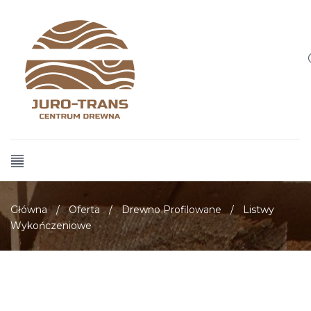
Główna
/
Oferta
/
Drewno Profilowane
/
Listwy
Wykończeniowe