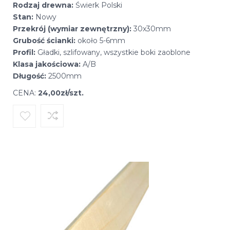
Rodzaj drewna:
Świerk Polski
Stan:
Nowy
Przekrój (wymiar zewnętrzny):
30x30mm
Grubość ścianki:
około 5-6mm
Profil:
Gładki, szlifowany, wszystkie boki zaoblone
Klasa jakościowa:
A/B
Długość:
2500mm
CENA:
24,00zł/szt.