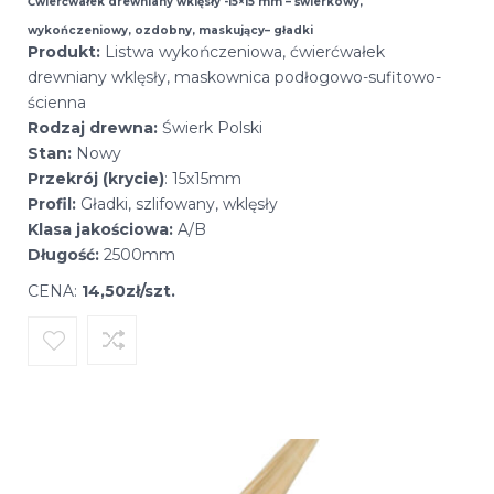
Ćwierćwałek drewniany wklęsły -15×15 mm – świerkowy,
wykończeniowy, ozdobny, maskujący– gładki
Produkt:
Listwa wykończeniowa, ćwierćwałek
drewniany wklęsły, maskownica podłogowo-sufitowo-
ścienna
Rodzaj drewna:
Świerk Polski
Stan:
Nowy
Przekrój (krycie)
: 15x15mm
Profil:
Gładki, szlifowany, wklęsły
Klasa jakościowa:
A/B
Długość:
2500mm
CENA:
14,50zł/szt.