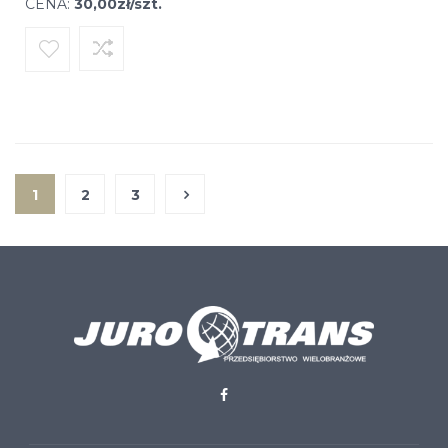
CENA:
30,00zł/szt.
1
2
3