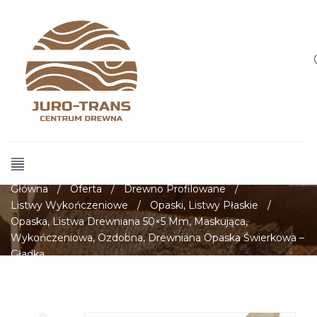
Główna
/
Oferta
/
Drewno Profilowane
/
Listwy Wykończeniowe
/
Opaski, Listwy Płaskie
/
Opaska, Listwa Drewniana 50×5 Mm, Maskująca,
Wykończeniowa, Ozdobna, Drewniana Opaska Świerkowa –
Gładka