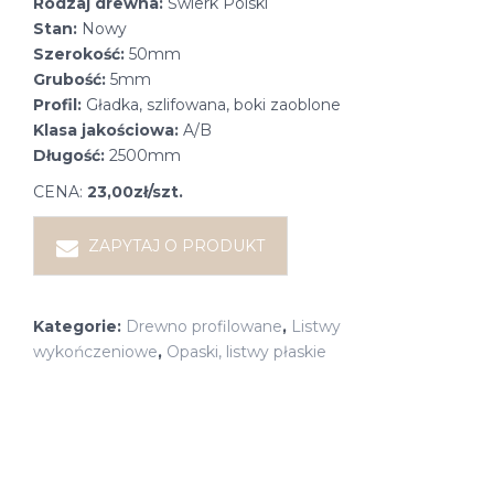
Rodzaj drewna:
Świerk Polski
Stan:
Nowy
Szerokość:
50mm
Grubość:
5mm
Profil:
Gładka, szlifowana, boki zaoblone
Klasa jakościowa:
A/B
Długość:
2500mm
CENA:
23,00zł/szt.
ZAPYTAJ O PRODUKT
Kategorie:
Drewno profilowane
,
Listwy
wykończeniowe
,
Opaski, listwy płaskie