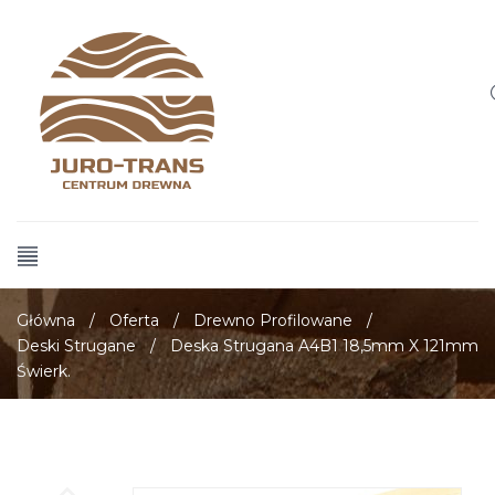
Główna
/
Oferta
/
Drewno Profilowane
/
Deski Strugane
/
Deska Strugana A4B1 18,5mm X 121mm
Świerk.