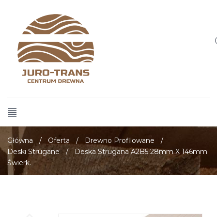
Główna
/
Oferta
/
Drewno Profilowane
/
Deski Strugane
/
Deska Strugana A2B5 28mm X 146mm
Świerk.