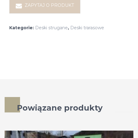
ZAPYTAJ O PRODUKT
Kategorie:
Deski strugane
,
Deski trarasowe
Powiązane produkty