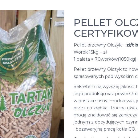
PELLET OLC
CERTYFIKO
Pellet drzewny Olczyk –
zł/t 
Worek 15kg – zł
1 paleta = 70worków(1050kg)
Pellet drzewny Olczyk to no
sprasowanych pod wysokim ciśn
Sekretem najwyższej jakości 
jego produkcji oraz pewne źr
w postaci sosny, modrzewia, j
przez co zrębka i trocina użyt
mogą znajdować się zanieczysz
jednym z decydujących czynn
i bezawaryjną pracę kotła CO.