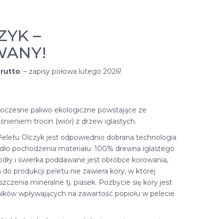
ZYK –
WANY!
brutto
. – zapisy połowa lutego 2026!
woczesne paliwo ekologiczne powstające ze
ieniem trocin (wiór) z drzew iglastych.
Peletu Olczyk jest odpowiednio dobrana technologia
ódło pochodzenia materiału. 100% drewna iglastego
odły i świerka poddawane jest obróbce korowania,
a do produkcji peletu nie zawiera kory, w której
czenia mineralne tj. piasek. Pozbycie się kory jest
ików wpływających na zawartość popiołu w pelecie