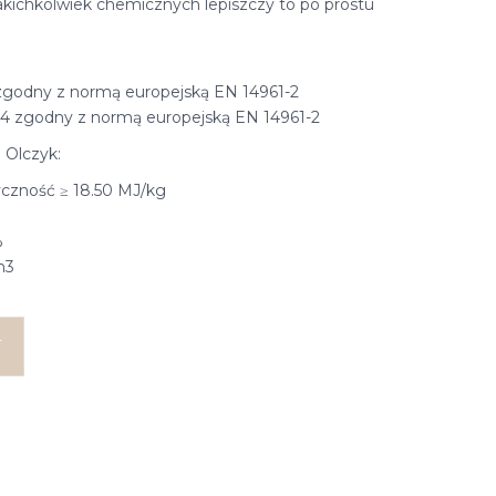
kichkolwiek chemicznych lepiszczy to po prostu
 zgodny z normą europejską EN 14961-2
04 zgodny z normą europejską EN 14961-2
 Olczyk:
czność ≥ 18.50 MJ/kg
%
m3
T