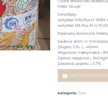
Czyste drewno bez dodatku ja
Pellet Olczyk!
Certyfikaty:
certyfikat DIN-Plus nr 7A189
certyfikat EN-Plus A1 nr PL0
Parametry techniczne Pelletu
Średnica: 6mm +/- 1mmKalory
Długość 3.15≤ L ≤40mm
Wilgotność maksymalna ≤ 8
Gęstość nasypowa ≤ 640 kg/
Zawartość popiołu ≤ 0,7%
ZAPYTAJ O PRODUK
Kategoria:
Opał