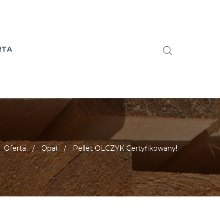
RTA
Oferta
/
Opał
/
Pellet OLCZYK Certyfikowany!