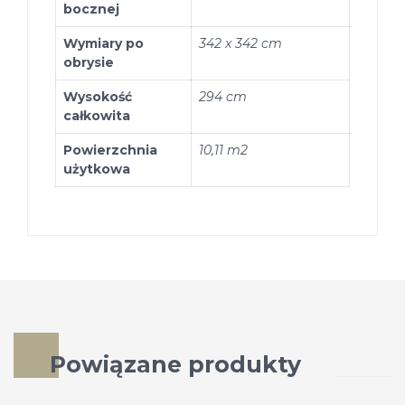
bocznej
Wymiary po
342 x 342 cm
obrysie
Wysokość
294 cm
całkowita
Powierzchnia
10,11 m2
użytkowa
Powiązane produkty