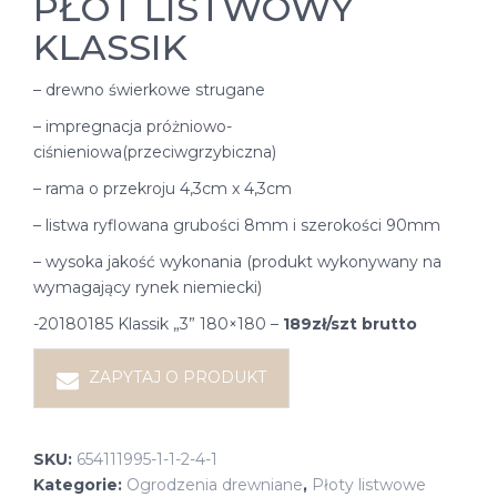
PŁOT LISTWOWY
KLASSIK
– drewno świerkowe strugane
– impregnacja próżniowo-
ciśnieniowa(przeciwgrzybiczna)
– rama o przekroju 4,3cm x 4,3cm
– listwa ryflowana grubości 8mm i szerokości 90mm
– wysoka jakość wykonania (produkt wykonywany na
wymagający rynek niemiecki)
-20180185 Klassik „3” 180×180 –
189zł/szt brutto
ZAPYTAJ O PRODUKT
SKU:
654111995-1-1-2-4-1
Kategorie:
Ogrodzenia drewniane
,
Płoty listwowe