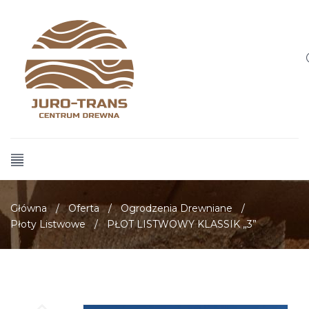
Główna
/
Oferta
/
Ogrodzenia Drewniane
/
Płoty Listwowe
/
PŁOT LISTWOWY KLASSIK „3”