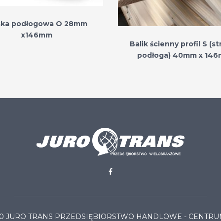
ka podłogowa O 28mm
x146mm
Balik ścienny profil S (s
podłoga) 40mm x 14
3szt./op
20
JURO TRANS PRZEDSIĘBIORSTWO HANDLOWE - CENT