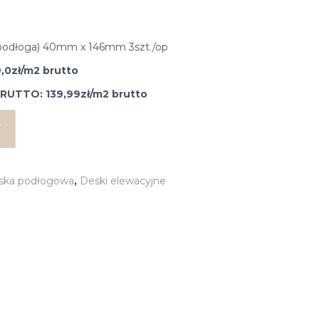
po-podłoga) 40mm x 146mm 3szt./op
0zł/m2 brutto
UTTO: 139,99zł/m2 brutto
T
ska podłogowa
,
Deski elewacyjne