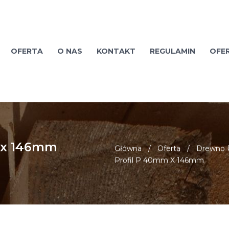
OFERTA
O NAS
KONTAKT
REGULAMIN
OFE
m x 146mm
Główna
/
Oferta
/
Drewno P
Profil P 40mm X 146mm