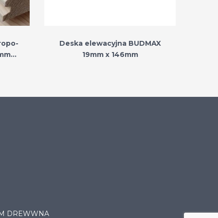
tropo-
Deska elewacyjna BUDMAX
6mm
19mm x 146mm
RUM DREWWNA