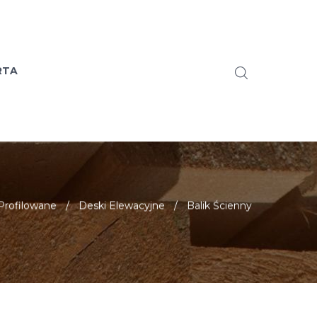
RTA
rofilowane
/
Deski Elewacyjne
/
Balik Ścienny