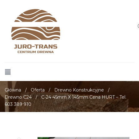
Główna
/
Oferta
/
Drewno Konstrukcyjne
/
Drewno C24
/
C-24 45mm X 145mm Cena HURT – Tel.
603 389 910