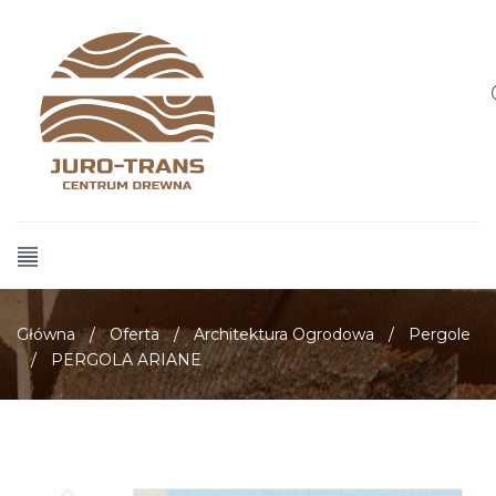
Główna
/
Oferta
/
Architektura Ogrodowa
/
Pergole
/
PERGOLA ARIANE