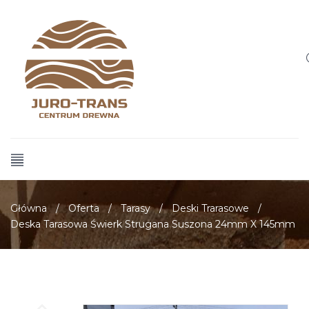
Główna
/
Oferta
/
Tarasy
/
Deski Trarasowe
/
Deska Tarasowa Świerk Strugana Suszona 24mm X 145mm