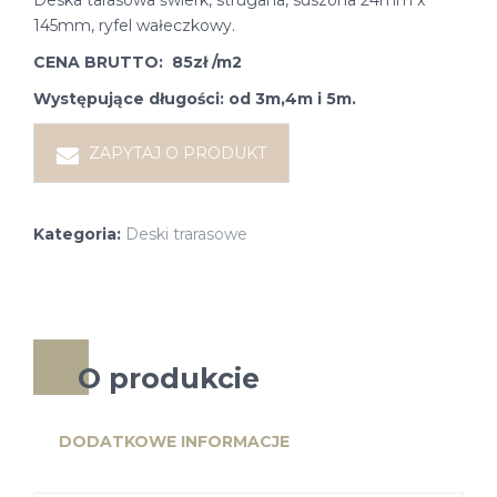
Deska tarasowa świerk, strugana, suszona 24mm x
145mm, ryfel wałeczkowy.
CENA BRUTTO: 85zł /m2
Występujące długości: od 3m,4m i 5m.
ZAPYTAJ O PRODUKT
Kategoria:
Deski trarasowe
O produkcie
DODATKOWE INFORMACJE